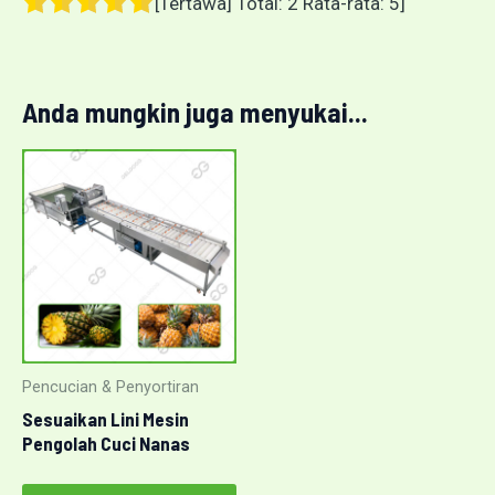
[Tertawa] Total:
2
Rata-rata:
5
]
Anda mungkin juga menyukai...
Pencucian & Penyortiran
Sesuaikan Lini Mesin
Pengolah Cuci Nanas