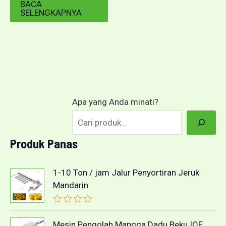
BACA
SELENGKAPNYA
Apa yang Anda minati?
Produk Panas
1-10 Ton / jam Jalur Penyortiran Jeruk
Mandarin
D
i
Mesin Pengolah Mangga Dadu Beku IQF