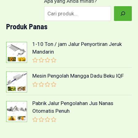
Apa yang Anda minati?
Produk Panas
1-10 Ton / jam Jalur Penyortiran Jeruk
Mandarin
D
i
Mesin Pengolah Mangga Dadu Beku IQF
n
i
l
D
a
i
i
n
Pabrik Jalur Pengolahan Jus Nanas
0
i
d
Otomatis Penuh
l
a
a
r
i
i
D
0
5
i
d
n