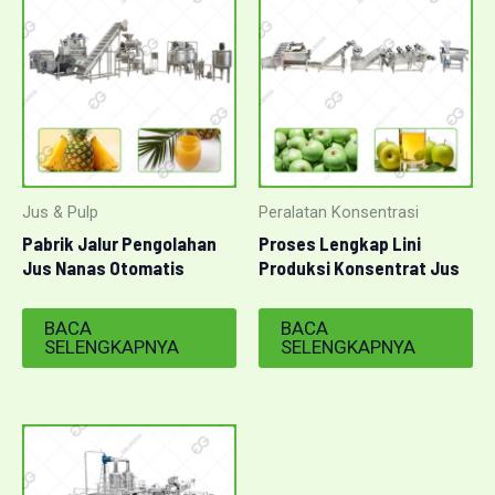
Jus & Pulp
Peralatan Konsentrasi
Pabrik Jalur Pengolahan
Proses Lengkap Lini
Jus Nanas Otomatis
Produksi Konsentrat Jus
Penuh
Apel
BACA
BACA
SELENGKAPNYA
SELENGKAPNYA