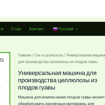
Позвоните:
+86 15515573212
ги
О нас
Контакт
Русский
Главная
/
Сок и целлюлоза
/ Универсальная машин
для производства целлюлозы из плодов гуавы
Универсальная машина для
производства целлюлозы из
плодов гуавы
Машина для измельчения плодов гуавы может
обрабатывать различные материалы для