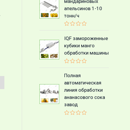
мандариновых
апельсинов 1-10
в
тонн/ч
О
ц
IQF замороженные
е
кубики манго
н
к
обработки машины
а
0
и
О
з
ц
Полная
5
е
автоматическая
н
к
линия обработки
а
ананасового сока
0
и
завод
з
5
О
ц
е