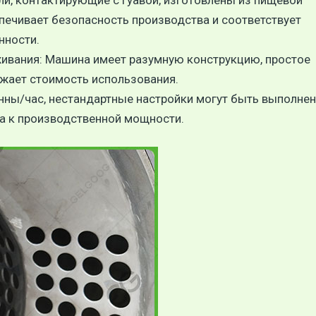
ли, контактирующие с гуавой, изготовлены из пищевой
печивает безопасность производства и соответствует
нности.
живания: Машина имеет разумную конструкцию, простое
ижает стоимость использования.
онны/час, нестандартные настройки могут быть выполне
ка к производственной мощности.