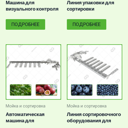
Машина для
Линия упаковки для
визуального контроля
сортировки
внешнего вида лимона
апельсинов по
производительностью
содержанию сахара
ПОДРОБНЕЕ
ПОДРОБНЕЕ
1-3 тонны/час
(брикс) для экспорта.
Мойка и сортировка
Мойка и сортировка
Автоматическая
Линия сортировочного
машина для
оборудования для
сортировки и
голубики высокой