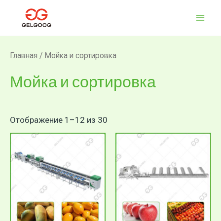
Сортировка:
Перейти
ГЛА
самые
к
недавние
МЕ
содержимому
Главная
/ Мойка и сортировка
Мойка и сортировка
Отображение 1–12 из 30