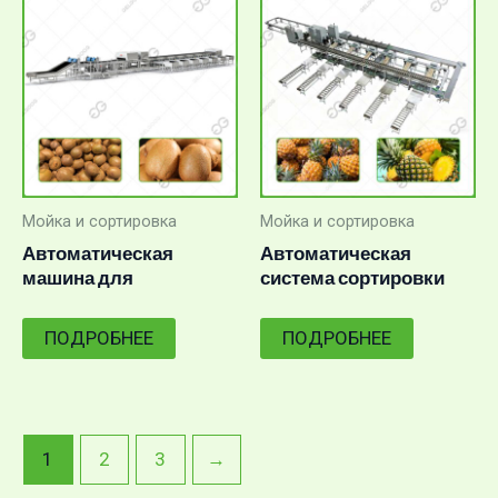
Мойка и сортировка
Мойка и сортировка
Автоматическая
Автоматическая
машина для
система сортировки
сортировки фруктов
ананасов с
Ellips для киви
искусственным
ПОДРОБНЕЕ
ПОДРОБНЕЕ
интеллектом
1
2
3
→