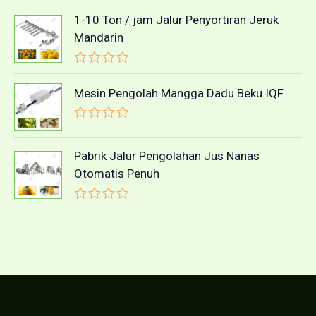
1-10 Ton / jam Jalur Penyortiran Jeruk
Mandarin
D
i
Mesin Pengolah Mangga Dadu Beku IQF
n
i
l
D
a
i
i
n
Pabrik Jalur Pengolahan Jus Nanas
0
i
d
Otomatis Penuh
l
a
a
r
i
i
D
0
5
i
d
n
a
i
r
l
i
a
5
i
0
d