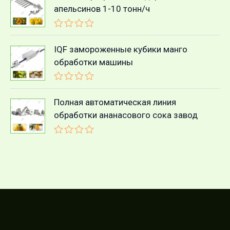
апельсинов 1-10 тонн/ч
О
ц
IQF замороженные кубики манго
е
обработки машины
н
к
а
0
О
и
ц
Полная автоматическая линия
з
е
обработки ананасового сока завод
5
н
к
а
0
О
и
ц
з
е
5
н
к
а
0
и
з
5