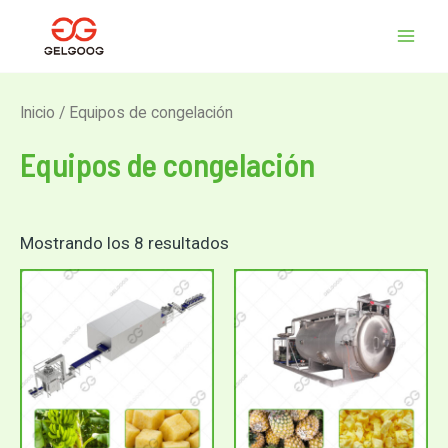
Ordenado
Ir
MEN
por
al
los
últimos
PRIN
contenido
Inicio
/ Equipos de congelación
Equipos de congelación
Mostrando los 8 resultados