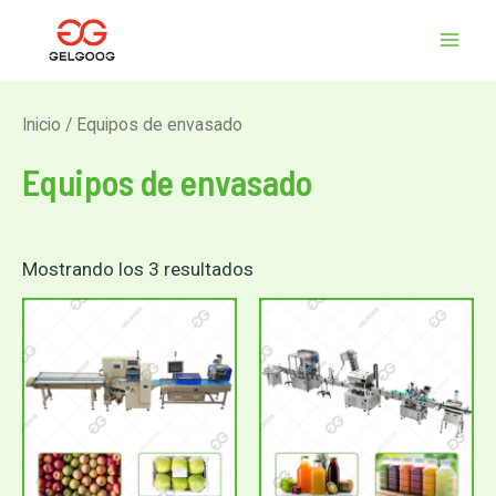
Ordenado
Ir
MEN
por
al
los
últimos
PRIN
contenido
Inicio
/ Equipos de envasado
Equipos de envasado
Mostrando los 3 resultados